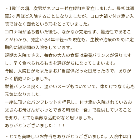
・1歳半の頃、次男がネフローゼ症候群を発症しました。最初は通
算3ヶ月ほど入院することになりましたが、コロナ禍で付き添い入
院ではなく面会という形をとっていました。
コロナ禍が落ち着いた後も、なかなか完治せず、難治性であるこ
とがわかり、発症から4年半経った現在も、生検や治療のために定
期的に短期間の入院をしています。
短期の入院でさえ、毎食の大人の食事は栄養バランスが偏ります
し、早く食べられるものを選びがちになってしまいます。
今回、入院日がたまたまお弁当提供だった日だったので、ありが
たく頂戴いたしました。
栄養バランス良く、温かいスープもついていて、体だけでなく心も
元気になりました。
一緒に頂いたパンフレットを拝見し、付き添い入院されているお
父さんお母さんがホッとできる時間を「食」で提供していること
を知り、とても素敵な活動だなと思いました。
ありがとうございました！！！
・とても美味しいお弁当をありがとうございました。入院中は自