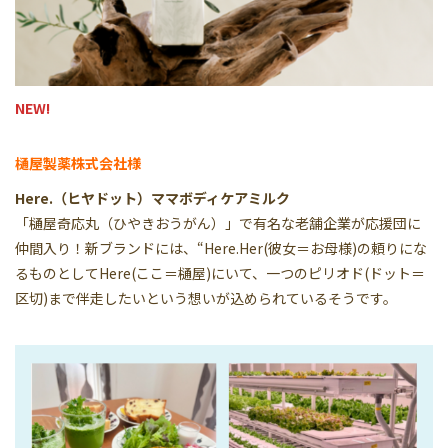
NEW!
樋屋製薬株式会社様
Here.（ヒヤドット）ママボディケアミルク
「樋屋奇応丸（ひやきおうがん）」で有名な老舗企業が応援団に
仲間入り！新ブランドには、“Here.Her(彼女＝お母様)の頼りにな
るものとしてHere(ここ＝樋屋)にいて、一つのピリオド(ドット＝
区切)まで伴走したいという想いが込められているそうです。