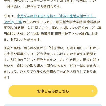
十分に語られてこなかったテーマでもあります。今回は、この
「付き添い」に光を当てる勉強会です。
今回は、
小児がんのお子さんを持つご家族の生活支援サイト
Family-PON
の生みの親でもある、順天堂大学大学院 医療看護学
研究科 准教授 入江 亘 さんと、国内でも数少ない私立のこども専
門病院の大分こども病院 看護部長 須藤三枝子さんを講師にお迎
え、お話しいただきます。
研究と実践、両方の視点から「付き添い」を深く知り、これから
の支援や環境づくりにどう活かしていけるのかを考える時間で
す。入院中の子どもと家族を支えたい方、付き添いの現状を知り
たい方、病院での取り組みに関心のある方、ぜひ一緒に考え合い
ましょう。ひとりでも多くの皆様のご参加をお待ちしておりま
す！
お申し込みはこちら