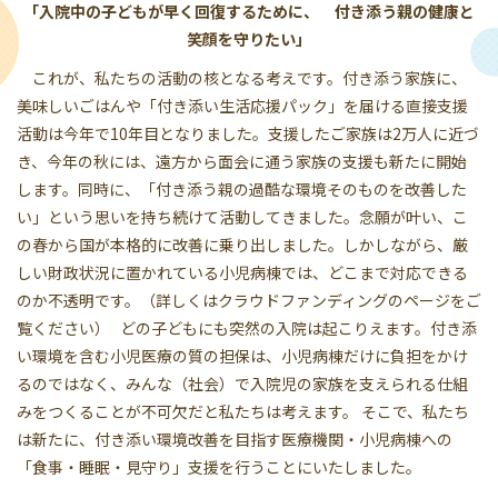
「入院中の子どもが早く回復するために、 付き添う親の健康と
笑顔を守りたい」
これが、私たちの活動の核となる考えです。付き添う家族に、
美味しいごはんや「付き添い生活応援パック」を届ける直接支援
活動は今年で10年目となりました。支援したご家族は2万人に近づ
き、今年の秋には、遠方から面会に通う家族の支援も新たに開始
します。同時に、「付き添う親の過酷な環境そのものを改善した
い」という思いを持ち続けて活動してきました。念願が叶い、こ
の春から国が本格的に改善に乗り出しました。しかしながら、厳
しい財政状況に置かれている小児病棟では、どこまで対応できる
のか不透明です。（詳しくはクラウドファンディングのページをご
覧ください） どの子どもにも突然の入院は起こりえます。付き添
い環境を含む小児医療の質の担保は、小児病棟だけに負担をかけ
るのではなく、みんな（社会）で入院児の家族を支えられる仕組
みをつくることが不可欠だと私たちは考えます。 そこで、私たち
は新たに、付き添い環境改善を目指す医療機関・小児病棟への
「食事・睡眠・見守り」支援を行うことにいたしました。