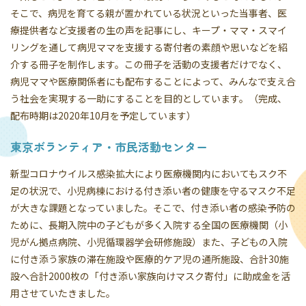
そこで、病児を育てる親が置かれている状況といった当事者、医
療提供者など支援者の生の声を記事にし、キープ・ママ・スマイ
リングを通して病児ママを支援する寄付者の素顔や思いなどを紹
介する冊子を制作します。この冊子を活動の支援者だけでなく、
病児ママや医療関係者にも配布することによって、みんなで支え合
う社会を実現する一助にすることを目的としています。（完成、
配布時期は2020年10月を予定しています）
東京ボランティア・市民活動センター
新型コロナウイルス感染拡大により医療機関内においてもスク不
足の状況で、小児病棟における付き添い者の健康を守るマスク不足
が大きな課題となっていました。そこで、付き添い者の感染予防の
ために、長期入院中の子どもが多く入院する全国の医療機関（小
児がん拠点病院、小児循環器学会研修施設）また、子どもの入院
に付き添う家族の滞在施設や医療的ケア児の通所施設、合計30施
設へ合計2000枚の「付き添い家族向けマスク寄付」に助成金を活
用させていたきました。