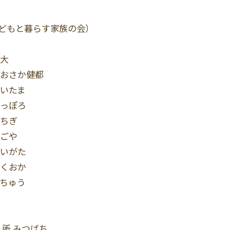
どもと暮らす家族の会）
東大
おおさか健都
さいたま
さっぽろ
とちぎ
なごや
にいがた
ふくおか
ふちゅう
入所 みつばち