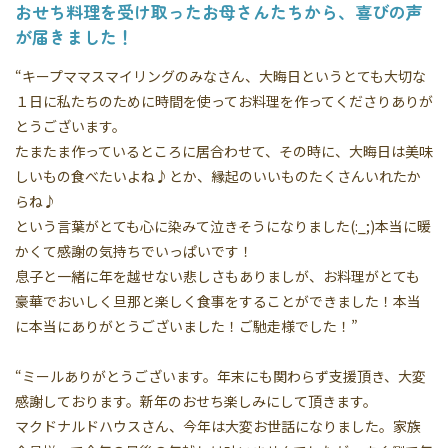
おせち料理を受け取ったお母さんたちから、喜びの声
が届きました！
“キープママスマイリングのみなさん、大晦日というとても大切な
１日に私たちのために時間を使ってお料理を作ってくださりありが
とうございます。
たまたま作っているところに居合わせて、その時に、大晦日は美味
しいもの食べたいよね♪とか、縁起のいいものたくさんいれたか
らね♪
という言葉がとても心に染みて泣きそうになりました(:_;)本当に暖
かくて感謝の気持ちでいっぱいです！
息子と一緒に年を越せない悲しさもありましが、お料理がとても
豪華でおいしく旦那と楽しく食事をすることができました！本当
に本当にありがとうございました！ご馳走様でした！”
“ミールありがとうございます。年末にも関わらず支援頂き、大変
感謝しております。新年のおせち楽しみにして頂きます。
マクドナルドハウスさん、今年は大変お世話になりました。家族