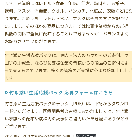
ます。具体的にはレトルト食品、缶詰、佃煮、調味料、お菓子、
飲料、マスク、消毒液、タオル、ハンカチ、化粧品、衣類などにな
ります。このうち、レトルト食品、マスクは全員の方にお配りい
たします。そのほかの商品につきましては協賛企業様からのご提
供数の関係で全員に配布することはできませんが、バランスよく
お配りさせていただきます。
付き添い生活応援パックは、個人・法人の方々からのご寄付、財
団等の助成金、ならびに支援企業の皆様からの商品のご寄付によ
って支えられています。多くの皆様のご支援に心より感謝申し上げ
ます。
付き添い生活応援パック 応募フォームはこちら
付き添い生活応援パックのチラシ（PDF）は、下記からダウンロ
ードいただけます。医療関係者の皆様におかれましては、付き添
い家族への配布や病棟内の掲示にご協力いただき誠にありがとう
ございます。
KS_付き添い生活応援パック2025改訂_WEB用
ダウンロード