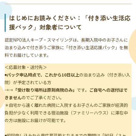
はじめにお読みください：「付き添い生活応
援パック」対象者について
認定NPO法人キープ・スマイリングは、長期入院中のお子さんに
泊まり込みで付き添うご家族に「付き添い生活応援パック」を無
料でお届けしています。
＜応募対象・送付先＞
◾️
パック申込時点で、これから10日以上
の泊まり込み（付き添い入
院）が予定されている方
→→
「受け取り場所は原則病院のみ」
です。
ご自宅への送付はで
きません
のでご了承ください。
＊自宅から遠く離れた病院に入院するお子さんのご家族が経済的
負担が少なく利用できる宿泊施設（ファミリーハウス）に滞在中
の方は施設にお届けが可能です。
◾️前回申し込みから再応募可能となるまでの期間は「90日（３ヶ