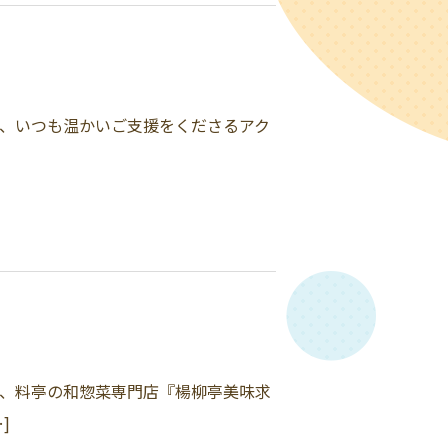
は、いつも温かいご支援をくださるアク
は、料亭の和惣菜専門店『楊柳亭美味求
]