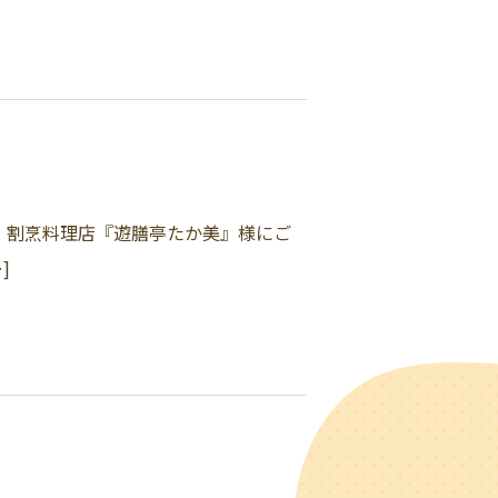
は、割烹料理店『遊膳亭たか美』様にご
]