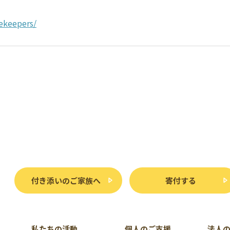
ekeepers/
付き添いのご家族へ
寄付する
私たちの活動
個人のご支援
法人